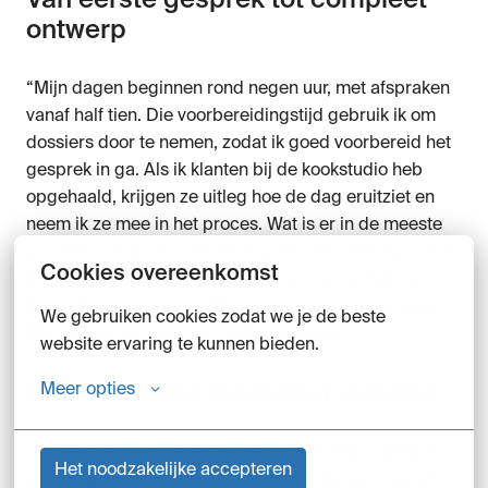
Van eerste gesprek tot compleet 
ontwerp
“Mijn dagen beginnen rond negen uur, met afspraken 
vanaf half tien. Die voorbereidingstijd gebruik ik om 
dossiers door te nemen, zodat ik goed voorbereid het 
gesprek in ga. Als ik klanten bij de kookstudio heb 
opgehaald, krijgen ze uitleg hoe de dag eruitziet en 
neem ik ze mee in het proces. Wat is er in de meeste 
gevallen vanuit de aannemer geregeld? Wat ligt vast? 
Cookies overeenkomst
Daarna kijken we naar de basis van het sanitair en 
bespreken we wat ze willen aanpassen of toevoegen. 
We gebruiken cookies zodat we je de beste 
Met die uitgangspunten ga ik ontwerpen.”
website ervaring te kunnen bieden.
Meer opties
Enthousiasme maakt het verschil
“Op een relaxte manier werken, dat is mijn stijl. Met 
Het noodzakelijke accepteren
een grapje tussendoor en een lach. Klanten moeten 