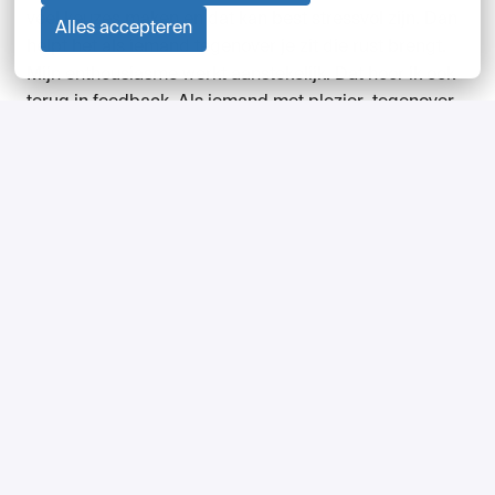
veel keuzes maken en dat kan best stressvol zijn. Dan 
Alles accepteren
helpt het als iemand tegenover je zit die rust brengt. 
Mijn enthousiasme werkt aanstekelijk. Dat hoor ik ook 
terug in feedback. Als iemand met plezier  tegenover 
je zit in een gesprek, kijk je als klant positiever terug 
op het hele proces.” 