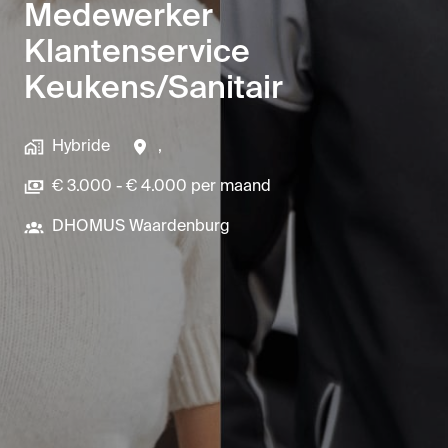
Medewerker
Klantenservice
Keukens/Sanitair
Hybride
,
€ 3.000 - € 4.000 per maand
DHOMUS Waardenburg