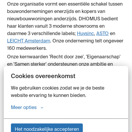
Onze organisatie vormt een essentiële schakel tussen
bouwondernemingen enerzijds en kopers van
nieuwbouwwoningen anderzijds. DHOMUS bedient
haar klanten vanuit 3 moderne showrooms en
daarmee 3 verschillende labels;
Huysinc
,
ASTO
en
LEICHT Amsterdam
. Onze onderneming telt ongeveer
160 medewerkers.
Onze kernwaarden 'Recht door zee', 'Eigenaarschap'
en 'Samen sterker' ondersteunen onze ambitie en
beschrijven hoe we met elkaar werken en wat we van
Cookies overeenkomst
elkaar mogen verwachten.
We gebruiken cookies zodat we je de beste 
Nieuwsgierig? Laat van je horen!
website ervaring te kunnen bieden.
Voor meer informatie kun je bellen of appen naar Linda
Meer opties
van Zoggel (Corporate Recruiter) via
06-20738163
.
We ontvangen je graag voor een rondleiding in onze
showroom in Waardenburg waarbij je alvast wat sfeer
Het noodzakelijke accepteren